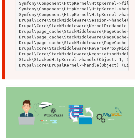
Symfony\Component\HttpKernel\HttpKernel->filterRe
Symfony\Component\HttpKernel\HttpKernel->handleRa
Symfony\Component\HttpKernel\HttpKernel->handle(O
Drupal\Core\StackMiddleware\Session->handle(Objec
Drupal\Core\StackMiddleware\KernelPreHandle->hand
Drupal\page_cache\StackMiddleware\PageCache->fetc
Drupal\page_cache\StackMiddleware\PageCache->look
Drupal\page_cache\StackMiddleware\PageCache->hand
Drupal\Core\StackMiddleware\ReverseProxyMiddlewar
Drupal\Core\StackMiddleware\NegotiationMiddleware
Stack\StackedHttpKernel->handle(Object, 1, 1) (Li