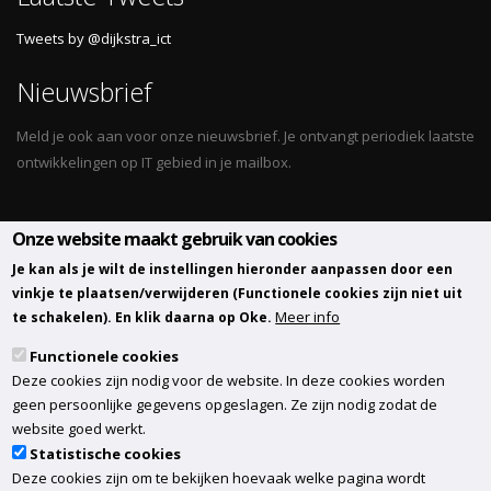
Tweets by @dijkstra_ict
Nieuwsbrief
Meld je ook aan voor onze nieuwsbrief. Je ontvangt periodiek laatste
ontwikkelingen op IT gebied in je mailbox.
Onze website maakt gebruik van cookies
Volg ons
Je kan als je wilt de instellingen hieronder aanpassen door een
vinkje te plaatsen/verwijderen (Functionele cookies zijn niet uit
Meer info
te schakelen). En klik daarna op Oke.
Functionele cookies
Deze cookies zijn nodig voor de website. In deze cookies worden
geen persoonlijke gegevens opgeslagen. Ze zijn nodig zodat de
website goed werkt.
Statistische cookies
Deze cookies zijn om te bekijken hoevaak welke pagina wordt
© Copyright 2020. R. Dijkstra Automatisering.