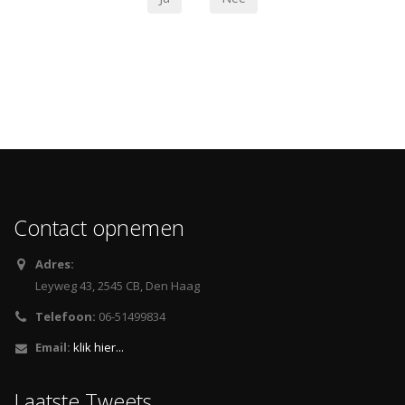
Contact opnemen
Adres:
Leyweg 43, 2545 CB, Den Haag
Telefoon:
06-51499834
Email:
klik hier...
Laatste Tweets